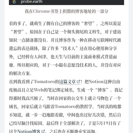
我在Chrome书签上积攒的博客地址的一部分
看的多了，就萌生了拥有自己的博客的“奢望”。之所以说是
“奢望”，原因在于自己是一个彻头彻尾的文科生，对于建站
知识一点储备都没有。并且博客作为一种在移动互联网时代被
遗忘的表达载体，除了许多“技术人”还在用心使用和分享
外，已经鲜有人问津，也天生与目前的主流商业模式背道而
驰。所以相应的，对于一小撮有意愿没技术的人，并没有对应
的解决方案。
直到我看到了Tomatoro的
这篇文章
！把Notion这种自由
度极高且立足Web的笔记绑定域名，生成一个“博客”。我记
得那时我高兴极了，当时在回家的公交车上就立马物色了一个
域名，回家后就立马跟着Tomatoro的教程学。当时真的啥都
不知道，就一步一趋地跟着做，中间也出过好几次错，然后自
己绞尽脑汁找原因。最后终于全部解决了，于是5月19日有了
这个
Notion博客
。之后也在不断地充实添加。