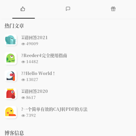
热
最
随
门
新
机
热门文章
文
评
文
章
论
章
⏳请回答2021
浏
49009
览
次
?Reeder4完全使用指南
数:
浏
14482
览
次
?‍?Hello World ！
数:
浏
13027
览
次
⏳请回答2020
数:
浏
8617
览
次
?一个简单有效的CAJ转PDF的方法
数:
浏
7392
览
次
数:
博客信息