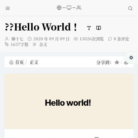
?‍?Hello World ！
博
发
柳十七
2020 年 09 月 09 日
13026次浏览
8 条评论
主：
布
分
1637字数
杂文
时
类：
间：
首页
正文
分享到：