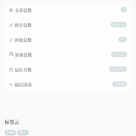
文章总数
5
码字总数
1.64 万
评论总数
95
访客总数
92,527
运行天数
6年82天
最后活动
4 年前
标签云
回顾
博客