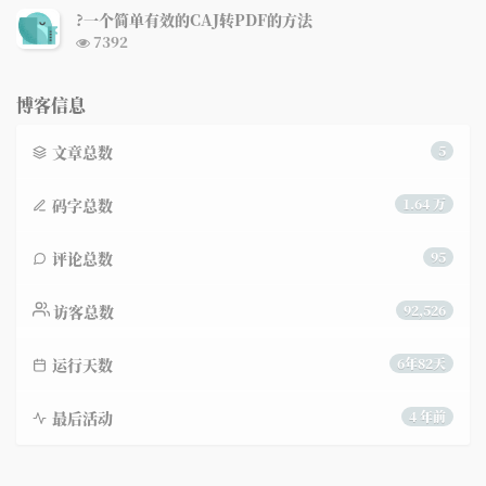
次
?一个简单有效的CAJ转PDF的方法
数:
浏
7392
览
次
数:
博客信息
文章总数
5
码字总数
1.64 万
评论总数
95
访客总数
92,526
运行天数
6年82天
最后活动
4 年前