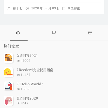
柳十七
2020 年 09 月 09 日
8 条评论
热
最
随
门
新
机
热门文章
文
评
文
章
论
章
⏳请回答2021
浏
49009
览
次
?Reeder4完全使用指南
数:
浏
14482
览
次
?‍?Hello World ！
数:
浏
13026
览
次
⏳请回答2020
数:
浏
8617
览