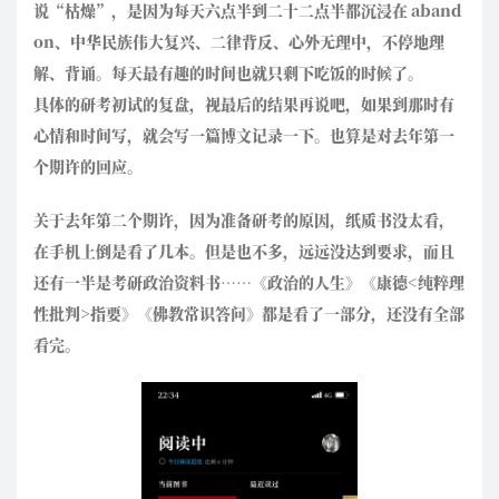
说“枯燥”，是因为每天六点半到二十二点半都沉浸在 aband
on、中华民族伟大复兴、二律背反、心外无理中，不停地理
解、背诵。每天最有趣的时间也就只剩下吃饭的时候了。
具体的研考初试的复盘，视最后的结果再说吧，如果到那时有
心情和时间写，就会写一篇博文记录一下。也算是对去年第一
个期许的回应。
关于去年第二个期许，因为准备研考的原因，纸质书没太看，
在手机上倒是看了几本。但是也不多，远远没达到要求，而且
还有一半是考研政治资料书……《政治的人生》《康德<纯粹理
性批判>指要》《佛教常识答问》都是看了一部分，还没有全部
看完。