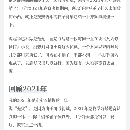
拖延症晚期的我终于又一次战胜病魔，来写写2021年的年终总
结了！不过2021年在备考周期内，所以还是写不了什么太细致
的东西，就还是按照去年的样子简单总结一下并简单展望一
下。
说起来也不算是拖延，而是考后这一段时间一直在读《凡人修
仙传》小说，没想到网络小说这么抗读，一个多周以来的时间
几乎都用来读它了，但现在才读了一半都不到……不打算搞闪
电战了，以后每天读几章就行，因为还有一大堆事等着去做
呢。
回顾2021年
我的2021年是充实而枯燥的一年。
说“充实”，是因为由于研考初试，2021年是我学习最勤奋认
真的一年……除了偶尔偷个懒以外，几乎每天都是宿舍、餐
厅、教室三点一线。