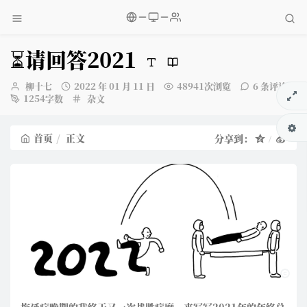
⏳请回答2021
博
发
柳十七
2022 年 01 月 11 日
48941次浏览
6 条评论
主：
布
分
1254字数
杂文
时
类：
间：
首页
正文
分享到：