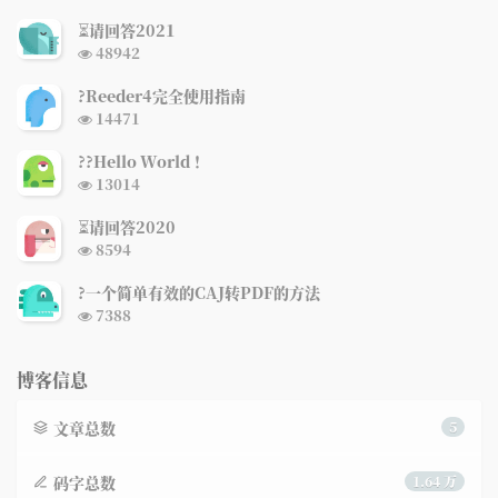
章
论
章
⏳请回答2021
浏
48942
览
次
?Reeder4完全使用指南
数:
浏
14471
览
次
?‍?Hello World ！
数:
浏
13014
览
次
⏳请回答2020
数:
浏
8594
览
次
?一个简单有效的CAJ转PDF的方法
数:
浏
7388
览
次
数:
博客信息
文章总数
5
码字总数
1.64 万