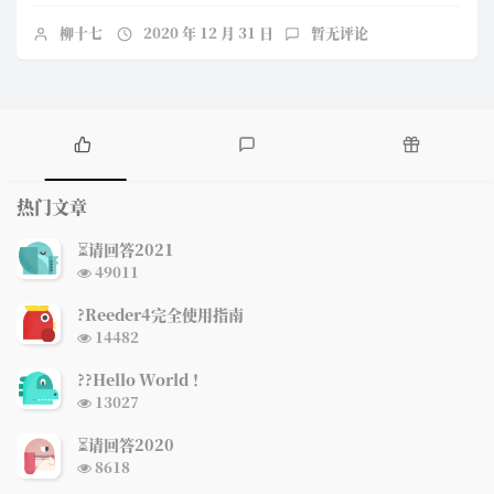
柳十七
2020 年 12 月 31 日
暂无评论
热
最
随
门
新
机
热门文章
文
评
文
章
论
章
⏳请回答2021
浏
49011
览
次
?Reeder4完全使用指南
数:
浏
14482
览
次
?‍?Hello World ！
数:
浏
13027
览
次
⏳请回答2020
数:
浏
8618
览