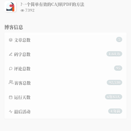
次
?一个简单有效的CAJ转PDF的方法
数:
浏
7392
览
次
数:
博客信息
文章总数
5
码字总数
1.64 万
评论总数
95
访客总数
92,530
运行天数
6年83天
最后活动
4 年前